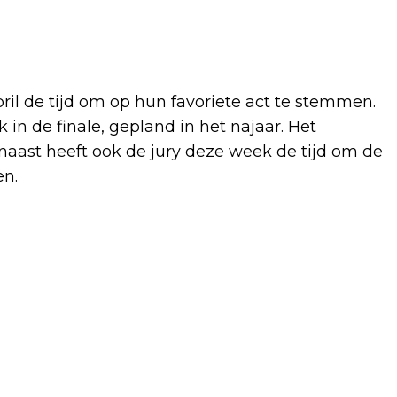
april de tijd om op hun favoriete act te stemmen.
in de finale, gepland in het najaar. Het
aast heeft ook de jury deze week de tijd om de
en.
Volgend artikel
SNORFIETSER NEGEERT STOPTEKEN