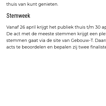
thuis van kunt genieten.
Stemweek
Vanaf 26 april krijgt het publiek thuis t/m 30 
De act met de meeste stemmen krijgt een plek 
stemmen gaat via de site van Gebouw-T. Daarn
acts te beoordelen en bepalen zij twee finalist
Vorig artikel
WWII ROMAN VAN BERGSE AUTEUR
SONN FRANKEN