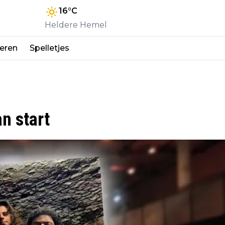
16
°C
Heldere Hemel
eren
Spelletjes
an start