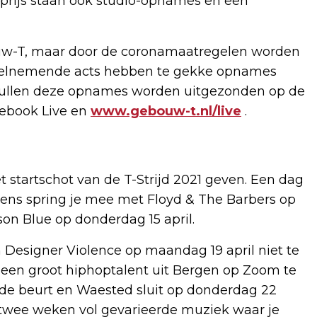
prijs staan ook studio-opnames en een
ouw-T, maar door de coronamaatregelen worden
deelnemende acts hebben te gekke opnames
il zullen deze opnames worden uitgezonden op de
cebook Live en
www.gebouw-t.nl/live
.
 startschot van de T-Strijd 2021 geven. Een dag
olgens spring je mee met Floyd & The Barbers op
on Blue op donderdag 15 april.
Designer Violence op maandag 19 april niet te
 een groot hiphoptalent uit Bergen op Zoom te
n de beurt en Waested sluit op donderdag 22
m, twee weken vol gevarieerde muziek waar je