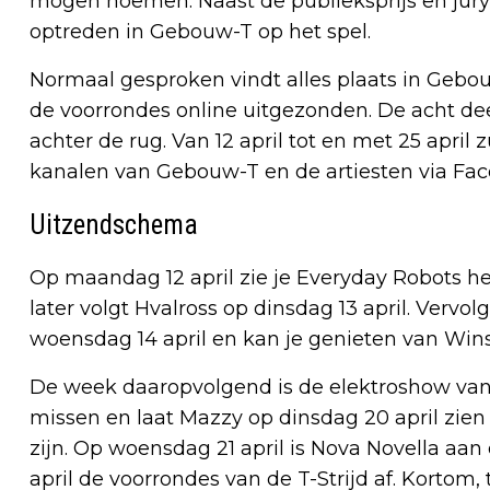
mogen noemen. Naast de publieksprijs en jury
optreden in Gebouw-T op het spel.
Normaal gesproken vindt alles plaats in Geb
de voorrondes online uitgezonden. De acht 
achter de rug. Van 12 april tot en met 25 apr
kanalen van Gebouw-T en de artiesten via Fa
Uitzendschema
Op maandag 12 april zie je Everyday Robots het
later volgt Hvalross op dinsdag 13 april. Verv
woensdag 14 april en kan je genieten van Wins
De week daaropvolgend is de elektroshow van 
missen en laat Mazzy op dinsdag 20 april zien
zijn. Op woensdag 21 april is Nova Novella aa
april de voorrondes van de T-Strijd af. Korto