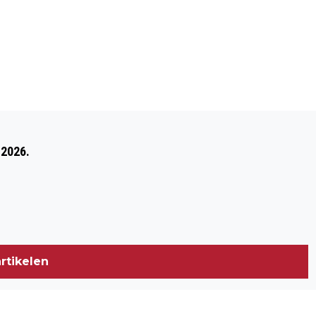
Volgend artikel
9 MEI 2018: SPEUREN NAAR SPOREN
 2026.
VANAF DE KRAAIJENBERG
rtikelen