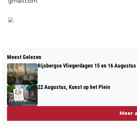
gmail.com.
Vorig artikel
Meest Gelezen
EXPOSITIE 'KLANKEN VAN KLEUR' IN
Rijsbergse Vliegerdagen 15 en 16 Augustus
GALERIE ARSIS
22 Augustus, Kunst op het Plein
Meer a