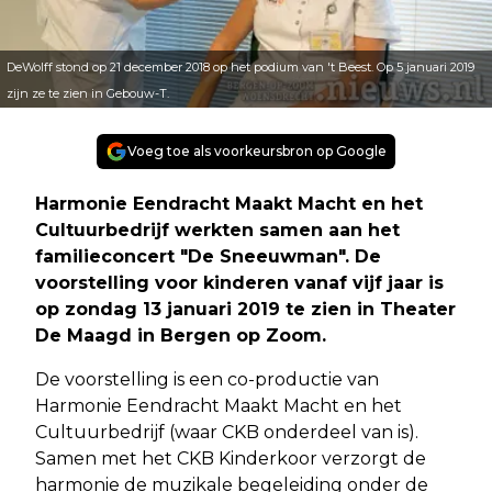
DeWolff stond op 21 december 2018 op het podium van 't Beest. Op 5 januari 2019
zijn ze te zien in Gebouw-T.
Voeg toe als voorkeursbron op Google
Harmonie Eendracht Maakt Macht en het
Cultuurbedrijf werkten samen aan het
familieconcert "De Sneeuwman". De
voorstelling voor kinderen vanaf vijf jaar is
op zondag 13 januari 2019 te zien in Theater
De Maagd in Bergen op Zoom.
De voorstelling is een co-productie van
Harmonie Eendracht Maakt Macht en het
Cultuurbedrijf (waar CKB onderdeel van is).
Samen met het CKB Kinderkoor verzorgt de
harmonie de muzikale begeleiding onder de