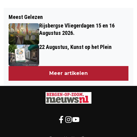
Vorig artikel
Volgend artikel
GEMEENTESECRETARIS MARTIN VAN
Meest Gelezen
GEMEENTE GAAT EXTRA INZETTEN
VLIET VERLAAT BERGEN OP ZOOM
Rijsbergse Vliegerdagen 15 en 16
OP SOCIALE ACTIVERING
Augustus 2026.
22 Augustus, Kunst op het Plein
Meer artikelen