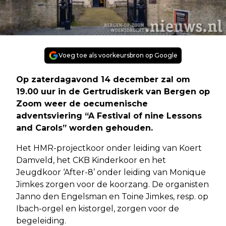
Voeg toe als voorkeursbron op Google
Op zaterdagavond 14 december zal om
19.00 uur in de Gertrudiskerk van Bergen op
Zoom weer de oecumenische
adventsviering “A Festival of nine Lessons
and Carols” worden gehouden.
Het HMR-projectkoor onder leiding van Koert
Damveld, het CKB Kinderkoor en het
Jeugdkoor ‘After-8’ onder leiding van Monique
Jimkes zorgen voor de koorzang. De organisten
Janno den Engelsman en Toine Jimkes, resp. op
Ibach-orgel en kistorgel, zorgen voor de
begeleiding.