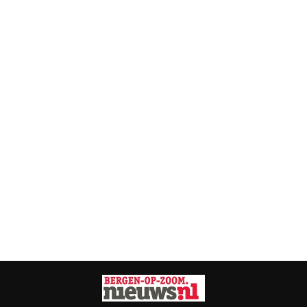
Vorig artikel
Volgend artikel
GEEN VUURWERKSLACHTOFFERS OP
STICHTING ZOEKT FOTO'S EN
SEH BRAVIS