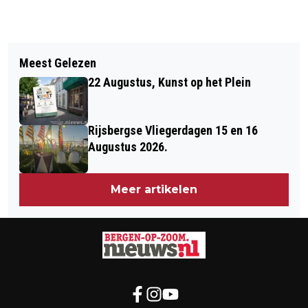
Vorig artikel
Volgend artikel
29 DECEMBER, TRIPLE-B BACK TO
Meest Gelezen
BEKIJK MET IVN DE
THE BLUES
22 Augustus, Kunst op het Plein
NATUURONTWIKKELING NABIJ HET
KLEINE MEER/GRENSPARK
Rijsbergse Vliegerdagen 15 en 16
Augustus 2026.
Meer artikelen