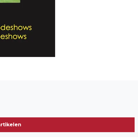
Volgend artikel
MEDITATIEVE WORKSHOPS
STEENBEWERKING IN HUIJBERGEN
rtikelen