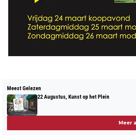
Vorig artikel
Meest Gelezen
ORANJE AFVALBAKKEN MET QR-CODE
22 Augustus, Kunst op het Plein
IN HALSTEREN EN LEPELSTRAAT
Meer a