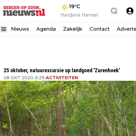
19
°C
Heldere Hemel
Nieuws
Agenda
Zakelijk
Contact
Advert
25 oktober, natuurexcursie op landgoed 'Zurenhoek'
08 OKT 2020, 6:29
•
ACTIVITEITEN