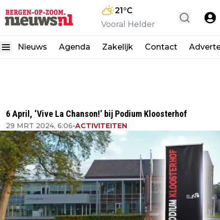
21
°C
Vooral Helder
Nieuws
Agenda
Zakelijk
Contact
Advert
6 April, ‘Vive La Chanson!’ bij Podium Kloosterhof
29 MRT 2024, 6:06
•
ACTIVITEITEN