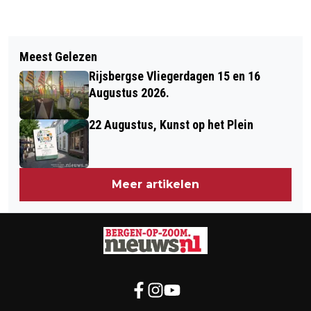
Vorig artikel
Volgend artikel
KREDIET VERVANGING
Meest Gelezen
BERGSE BEGROTING 2023
KLIMAATINSTALLATIE
Rijsbergse Vliegerdagen 15 en 16
STRUCTUREEL IN EVENWICHT
MARKIEZENHOF
Augustus 2026.
22 Augustus, Kunst op het Plein
Meer artikelen