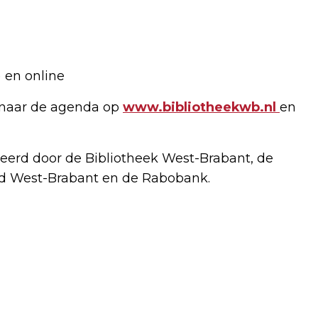
) en online
 naar de agenda op
www.bibliotheekwb.nl
en
seerd door de Bibliotheek West-Brabant, de
nd West-Brabant en de Rabobank.
Volgend artikel
5 OKTOBER, ROB SCHEEPERS MET
‘WEERLICHT’ BIJ PODIUM KLOOSTERHOF
IN HOOGERHEIDE