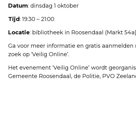
Datum
: dinsdag 1 oktober
Tijd
: 19:30 – 21:00
Locatie
: bibliotheek in Roosendaal (Markt 54a
Ga voor meer informatie en gratis aanmelden
zoek op ‘Veilig Online’.
Het evenement ‘Veilig Online’ wordt georgani
Gemeente Roosendaal, de Politie, PVO Zeela
Vorig artikel
4E EDITIE BERGS CULTUUR FESTIVAL
PRESENTEERT GROTE NAAM