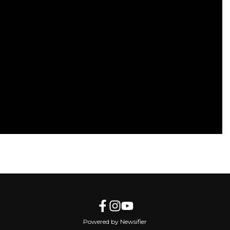
Volgend artikel
STATION BERGEN OP ZOOM KRIJGT IN
2022 EEN UPGRADE
Powered by Newsifier