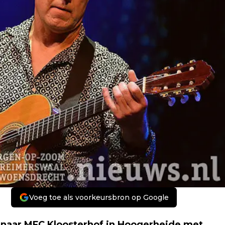
Voeg toe als voorkeursbron op Google
! naar MFC Kloosterhof in Hoogerheide met