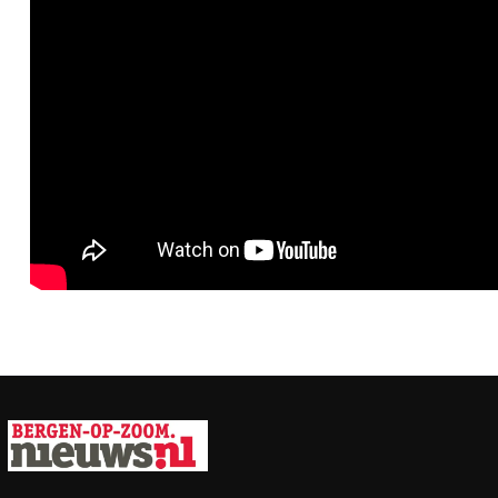
Vorig artikel
KOERSOPTOCHT VAN ALGEMENE
SCHOOL OOST