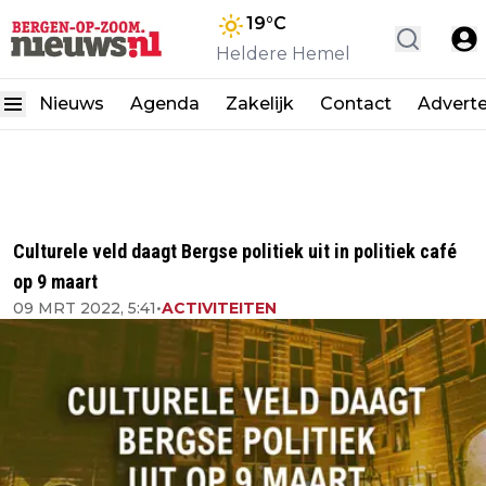
19
°C
Heldere Hemel
Nieuws
Agenda
Zakelijk
Contact
Advert
Culturele veld daagt Bergse politiek uit in politiek café
op 9 maart
09 MRT 2022, 5:41
•
ACTIVITEITEN