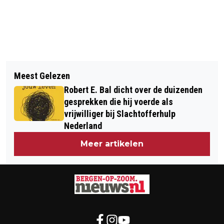
Vorig artikel
Volgend artikel
MANNENWEDSTRIJD LACROSSE VOOR
Meest Gelezen
TIJD VOOR AVONTUUR: ACTIEDAG
HET EERST IN BERGEN OP ZOOM
Robert E. Bal dicht over de duizenden
VOOR WNF GROOT SUCCES
gesprekken die hij voerde als
vrijwilliger bij Slachtofferhulp
Nederland
Meer artikelen