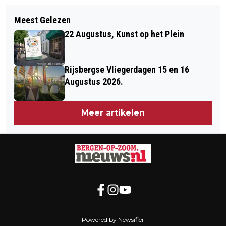
Volgend artikel
CDA BRENGT LUISTERVERSIE VAN
Meest Gelezen
VAN WERKLOZE NAAR SCHILDER
VERKIEZINGSPROGRAMMA UIT OP CD
22 Augustus, Kunst op het Plein
Rijsbergse Vliegerdagen 15 en 16
Augustus 2026.
Meer artikelen
Powered by Newsifier