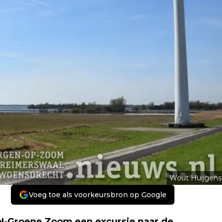
Wout Huijgens
Voeg toe als voorkeursbron op Google
VN-Groene Zoom een excursie naar de