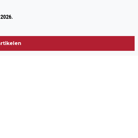
Volgend artikel
VOORLEZEN UIT WABBIE DE WALVIS
 2026.
VAN THOM JACOBS EN WENDY MAAS IN
DE BIBLIOTHEEK BERGEN OP ZOOM
rtikelen