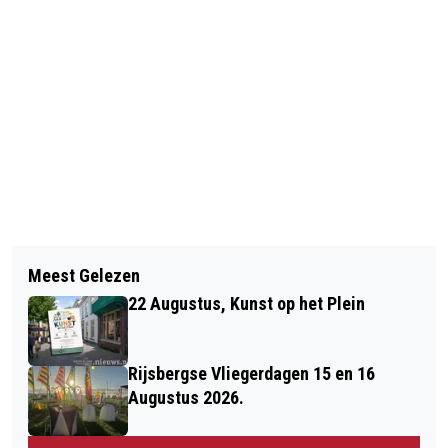
Vorig artikel
Volgend artikel
BRAVIS ZIEKENHUIS BREIDT
Meest Gelezen
5 DECEMBER, SCHOENTJE ZETTEN ÉN
BEZOEKTIJDEN UIT PER 1 DECEMBER
22 Augustus, Kunst op het Plein
VOORLEZEN IN DE BIBLIOTHEEK
2018
BERGEN OP ZOOM
Rijsbergse Vliegerdagen 15 en 16
Augustus 2026.