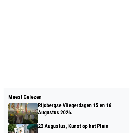
Vorig artikel
Volgend artikel
“HUTTENBOUWEN” OP 28 AUGUSTUS
Meest Gelezen
5 SEPTEMBER, PARKINSON CAFÉ
BIJ DE KRAAIJENBERG
Rijsbergse Vliegerdagen 15 en 16
WEST-BRABANT
Augustus 2026.
22 Augustus, Kunst op het Plein