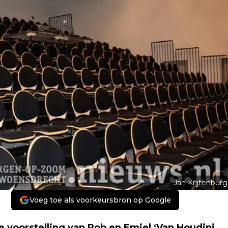
Jan Krijtenburg
Voeg toe als voorkeursbron op Google
 voorstelling van Rob en Emiel ‘Van Houdini