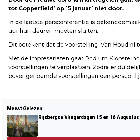
tot Copperfield’ op 15 januari niet door.
In de laatste persconferentie is bekendgemaak
uur hun deuren moeten sluiten.
Dit betekent dat de voorstelling ‘Van Houdini 
Met de impresariaten gaat Podium Kloosterhof
voorstellingen te verplaatsen. Zodra er duideli
bovengenoemde voorstellingen een persoonlijk
Vorig artikel
Meest Gelezen
PIETS WEERBERICHT: DICHTE MIST
Rijsbergse Vliegerdagen 15 en 16 Augustus
KOMENDE DAGEN