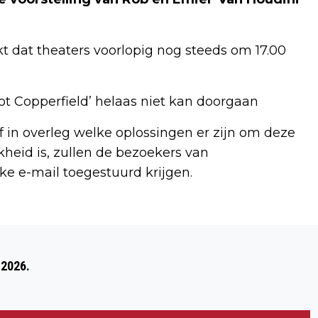
t dat theaters voorlopig nog steeds om 17.00
tot Copperfield’ helaas niet kan doorgaan
 in overleg welke oplossingen er zijn om deze
jkheid is, zullen de bezoekers van
e e-mail toegestuurd krijgen.
Volgend artikel
STEUNPUNT BELASTINGDIENST BERGEN
 2026.
OP ZOOM GEOPEND