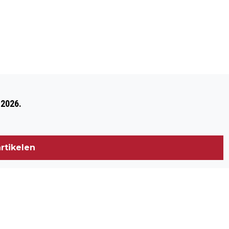
Volgend artikel
MAANDAG 2 MAART, LEZING OVER HET
 2026.
BOEK "DOSSIER DOEL" DOOR SONN
FRANKEN
rtikelen