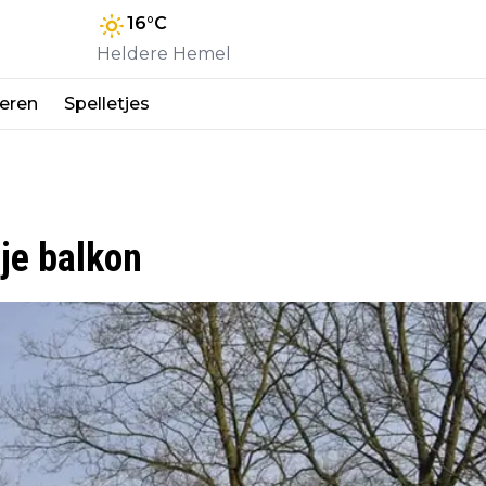
16
°C
Heldere Hemel
eren
Spelletjes
 je balkon