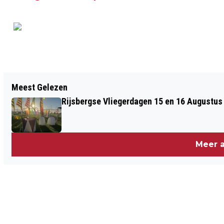
Vorig artikel
Meest Gelezen
ZO ENERGIEZUINIG IS HET
Rijsbergse Vliegerdagen 15 en 16 Augustus
WONINGAANBOD IN BERGEN OP ZOOM
Meer a