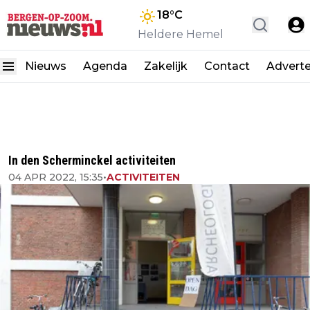
18
°C
Heldere Hemel
Nieuws
Agenda
Zakelijk
Contact
Advert
In den Scherminckel activiteiten
04 APR 2022, 15:35
•
ACTIVITEITEN