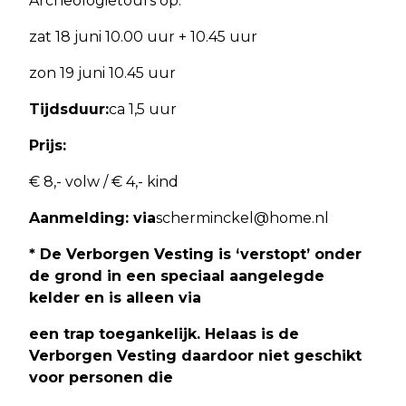
Archeologietours op:
zat 18 juni 10.00 uur + 10.45 uur
zon 19 juni 10.45 uur
Tijdsduur:
ca 1,5 uur
Prijs:
€ 8,- volw / € 4,- kind
Aanmelding: via
scherminckel@home.nl
* De Verborgen Vesting is ‘verstopt’ onder
de grond in een speciaal aangelegde
kelder en is alleen via
een trap toegankelijk. Helaas is de
Verborgen Vesting daardoor niet geschikt
voor personen die