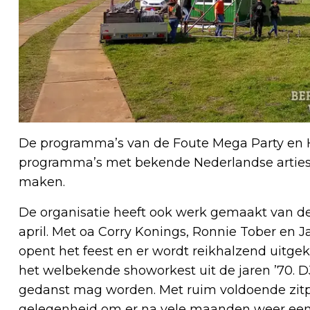
De programma’s van de Foute Mega Party en H
programma’s met bekende Nederlandse artiest
maken.
De organisatie heeft ook werk gemaakt van 
april. Met oa Corry Konings, Ronnie Tober en 
opent het feest en er wordt reikhalzend uitge
het welbekende showorkest uit de jaren ’70. D
gedanst mag worden. Met ruim voldoende zitp
gelegenheid om er na vele maanden weer eens