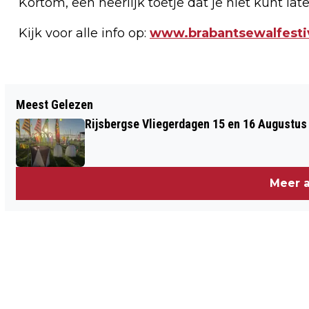
Kortom, een heerlijk toetje dat je niet kunt 
Kijk voor alle info op:
www.brabantsewalfestiv
Vorig artikel
Meest Gelezen
ARSIS ONTMOET 'HOGE LUCHTEN' IN
Rijsbergse Vliegerdagen 15 en 16 Augustus
HET MARKIEZENHOF
Meer a