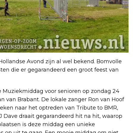
ollandse Avond zijn al wel bekend. Bomvolle
en die er gegarandeerd een groot feest van
de Muziekmiddag voor senioren op zondag 24
Jan van Brabant. De lokale zanger Ron van Hoof
keken naar het optreden van Tribute to BMR,
J Dave draait gegarandeerd hit na hit, waarop
laatsen is deze middag een unieke
 op uit te gaan. Een mooie middag om niet