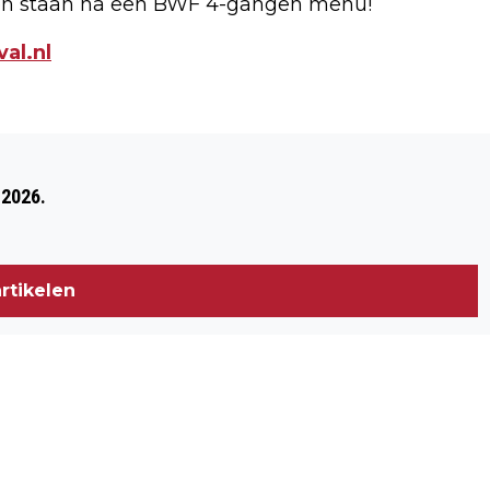
laten staan na een BWF 4-gangen menu!
al.nl
Volgend artikel
ARRESTATIE GIJZELING EN
 2026.
MISHANDELING
rtikelen