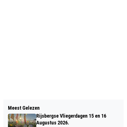
Vorig artikel
Volgend artikel
ROPARUN 2019 IN BERGEN OP ZOOM
Meest Gelezen
GEMEENTE GAAT
Rijsbergse Vliegerdagen 15 en 16
EIKENPROCESSIERUPS IN BOMEN TE
Augustus 2026.