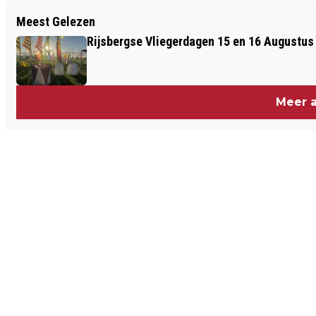
Vorig artikel
Meest Gelezen
FOODSTOET 2019 IN BERGEN OP ZOOM:
Rijsbergse Vliegerdagen 15 en 16 Augustus
ZOMEREDITIE!
Meer a