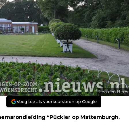
Leo den Heijer
Voeg toe als voorkeursbron op Google
themarondleiding “Pückler op Mattemburgh,