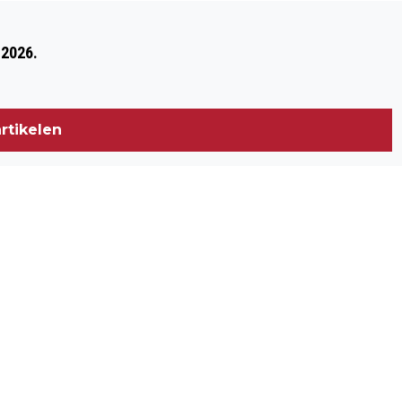
Volgend artikel
31 JULI, SCHAT ZOEKEN BIJ DE
 2026.
KRAAIJENBERG
rtikelen