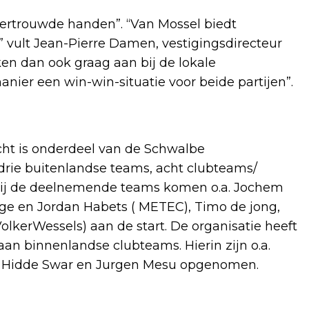
 vertrouwde handen”. “Van Mossel biedt
” vult Jean-Pierre Damen, vestigingsdirecteur
en dan ook graag aan bij de lokale
nier een win-win-situatie voor beide partijen”.
ht is onderdeel van de Schwalbe
, drie buitenlandse teams, acht clubteams/
 Bij de deelnemende teams komen o.a. Jochem
nge en Jordan Habets ( METEC), Timo de jong,
lkerWessels) aan de start. De organisatie heeft
an binnenlandse clubteams. Hierin zijn o.a.
at, Hidde Swar en Jurgen Mesu opgenomen.