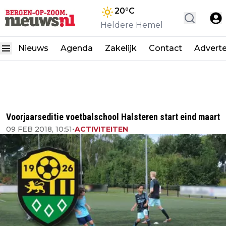
20
°C
Heldere Hemel
Nieuws
Agenda
Zakelijk
Contact
Advert
Voorjaarseditie voetbalschool Halsteren start eind maart
09 FEB 2018, 10:51
•
ACTIVITEITEN