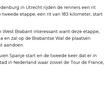
edenburg in Utrecht rijden de renners een rit
tweede etappe, een rit van 183 kilometer, start
in West Brabant interessant want deze etappe,
eda en zal op de Brabantse Wal de plaatsen
t aandoen.
uien Spanje start en de tweede keer dat er in
 stad in Nederland waar zowel de Tour de France,
Volgend artikel
KICKBOKSGALA IN HOOGERHEIDE OP 24
FEBRUARI