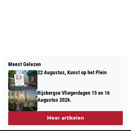
Vorig artikel
Volgend artikel
INTERNATIONALE HONDENBIATLON
Meest Gelezen
EXPEDITIE ZUIDERWATERLINIE KEERT
VLIEGBASIS WOENSDRECHT
22 Augustus, Kunst op het Plein
TERUG EN TREEDT IN DE VOETSPOREN
VAN MENNO VAN COEHOORN
Rijsbergse Vliegerdagen 15 en 16
Augustus 2026.
Meer artikelen