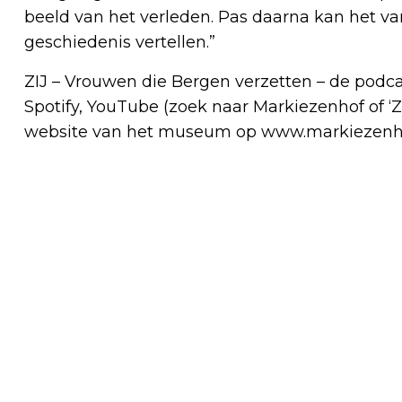
beeld van het verleden. Pas daarna kan het 
geschiedenis vertellen.”
ZIJ – Vrouwen die Bergen verzetten – de podcas
Spotify, YouTube (zoek naar Markiezenhof of ‘Z
website van het museum op www.markiezenhof.
Vorig artikel
NAAR BUITEN MET KRAAIJENBERG
OUTDOOR OP 27 JUNI [GAAT NIET DOOR]