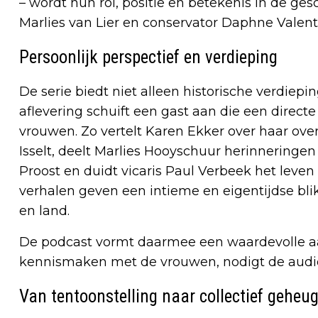
– wordt hun rol, positie en betekenis in de ge
Marlies van Lier en conservator Daphne Valenti
Persoonlijk perspectief en verdieping
De serie biedt niet alleen historische verdiepi
aflevering schuift een gast aan die een direct
vrouwen. Zo vertelt Karen Ekker over haar ov
Isselt, deelt Marlies Hooyschuur herinneringen
Proost en duidt vicaris Paul Verbeek het leven 
verhalen geven een intieme en eigentijdse bl
en land.
De podcast vormt daarmee een waardevolle aa
kennismaken met de vrouwen, nodigt de audior
Van tentoonstelling naar collectief geheu