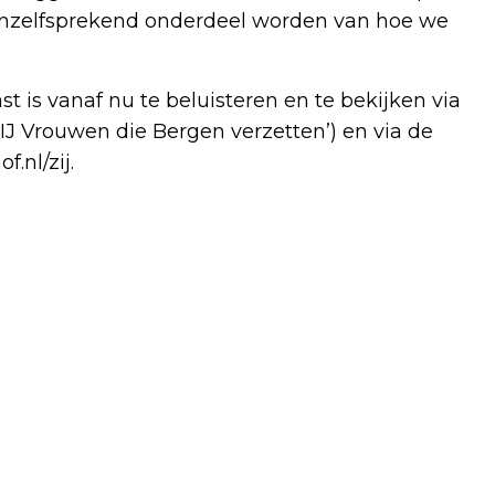
vanzelfsprekend onderdeel worden van hoe we
t is vanaf nu te beluisteren en te bekijken via
IJ Vrouwen die Bergen verzetten’) en via de
nl/zij.
Volgend artikel
WANDEL MEE IN DE ZOMER TIJDENS DE
EXPEDITIE ZUIDERWATERLINIE:
NATUURGEBIED HET RAMMEGORS