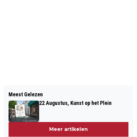
Vorig artikel
Volgend artikel
SAMENWERKING TUSSEN BRAVIS,
Meest Gelezen
SCHOLEN BEGONNEN: “BETER LATER
HCWB EN VIJF OPTIEKZAKEN
22 Augustus, Kunst op het Plein
THUIS, DAN IN HET ZIEKENHUIS”
Meer artikelen