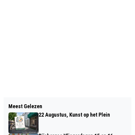
Vorig artikel
Volgend artikel
FORTISSIMO ZINGT WEER ALS
Meest Gelezen
SPOORDUWER STATION BERGEN OP
VANOUDS
22 Augustus, Kunst op het Plein
ZOOM AANGEHOUDEN