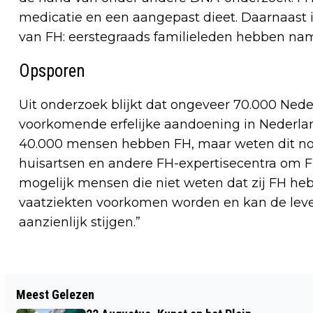
medicatie en een aangepast dieet. Daarnaast i
van FH: eerstegraads familieleden hebben na
Opsporen
Uit onderzoek blijkt dat ongeveer 70.000 Ned
voorkomende erfelijke aandoening in Nederlan
40.000 mensen hebben FH, maar weten dit nog
huisartsen en andere FH-expertisecentra om FH
mogelijk mensen die niet weten dat zij FH he
vaatziekten voorkomen worden en kan de lev
aanzienlijk stijgen.”
Vorig artikel
Meest Gelezen
OP 22 FEBRUARI ZAL LOGE