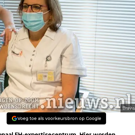
Bravis
Voeg toe als voorkeursbron op Google
gionaal FH-expertisecentrum. Hier worden