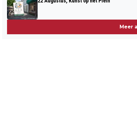
22 Augustus, Kunst op het Plein
L'INSÉPARABLE IN BERGEN OP ZOOM
HAAR DEUREN WEER OPENEN
Meer a