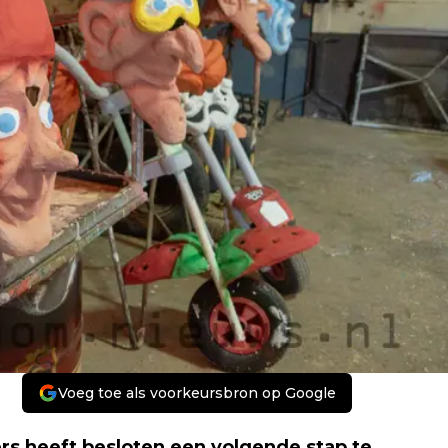
Voeg toe als voorkeursbron op Google
s heeft besloten een volgende stap te