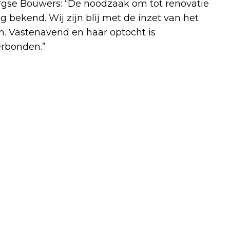
ergse Bouwers: “De noodzaak om tot renovatie
 bekend. Wij zijn blij met de inzet van het
en. Vastenavend en haar optocht is
erbonden.”
Volgend artikel
SAMENWERKINGSCONVENANT WEST-
BRABANTSE GEMEENTEN EN
BIBLIOTHEEK