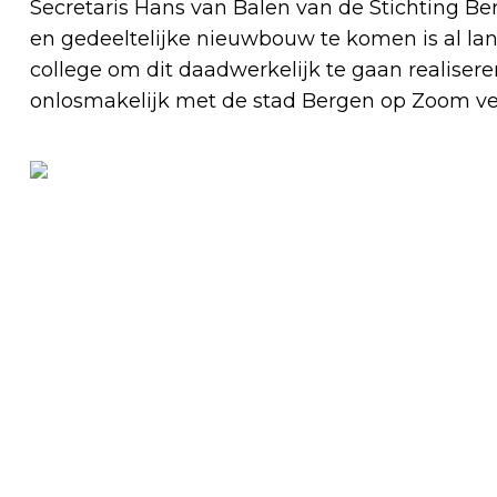
Secretaris Hans van Balen van de Stichting B
en gedeeltelijke nieuwbouw te komen is al lang
college om dit daadwerkelijk te gaan realiser
onlosmakelijk met de stad Bergen op Zoom v
Vorig artikel
MADE IN BELGIUM: HET BESTE UIT
BELGIË OP ÉÉN FESTIVAL