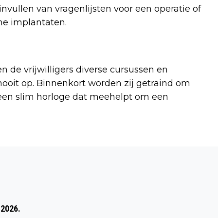
invullen van vragenlijsten voor een operatie of
he implantaten.
 de vrijwilligers diverse cursussen en
 nooit op. Binnenkort worden zij getraind om
 een slim horloge dat meehelpt om een
Volgend artikel
TWEEDE KRAAIJENBERGDAG EEN SCHOT
IN DE ROOS
 2026.