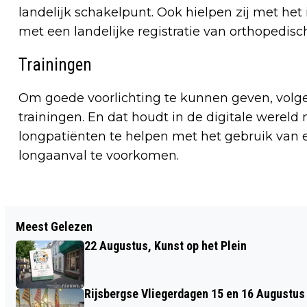
landelijk schakelpunt. Ook hielpen zij met het 
met een landelijke registratie van orthopedisc
Trainingen
Om goede voorlichting te kunnen geven, volgen
trainingen. En dat houdt in de digitale wereld
longpatiënten te helpen met het gebruik van
longaanval te voorkomen.
Vorig artikel
Meest Gelezen
ZES KUNSTENAARS EXPOSEREN IN
22 Augustus, Kunst op het Plein
BEELDENTUIN HALSTEREN
Rijsbergse Vliegerdagen 15 en 16 Augustus