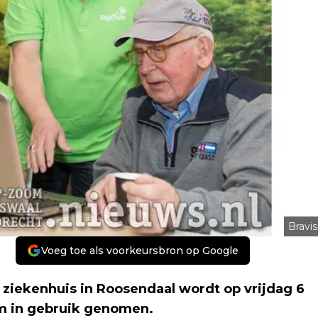
Bravis
Voeg toe als voorkeursbron op Google
 ziekenhuis in Roosendaal wordt op vrijdag 6
om in gebruik genomen.