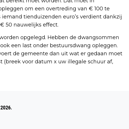
t bereikt moet worden. Dat moet in
opleggen om een overtreding van € 100 te
ls iemand tienduizenden euro’s verdient dankzij
€ 50 nauwelijks effect.
m worden opgelegd. Hebben de dwangsommen
 ook een last onder bestuursdwang opleggen.
 voert de gemeente dan uit wat er gedaan moet
 (breek voor datum x uw illegale schuur af,
Volgend artikel
LONGARTSEN BRAVIS DOEN MEE AAN
 2026.
WHITE RIBBON TOUR