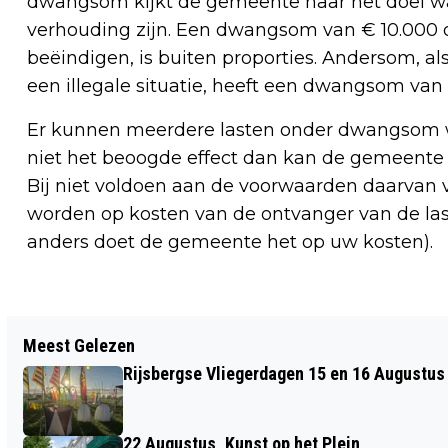
dwangsom kijkt de gemeente naar het doel wa
verhouding zijn. Een dwangsom van € 10.000 
beëindigen, is buiten proporties. Andersom, a
een illegale situatie, heeft een dwangsom van 
Er kunnen meerdere lasten onder dwangso
niet het beoogde effect dan kan de gemeente
Bij niet voldoen aan de voorwaarden daarvan
worden op kosten van de ontvanger van de last
anders doet de gemeente het op uw kosten).
Vorig artikel
Meest Gelezen
ROOKVERBOD GRENSPARK
Rijsbergse Vliegerdagen 15 en 16 Augustus
KALMTHOUTSE HEIDE
22 Augustus, Kunst op het Plein