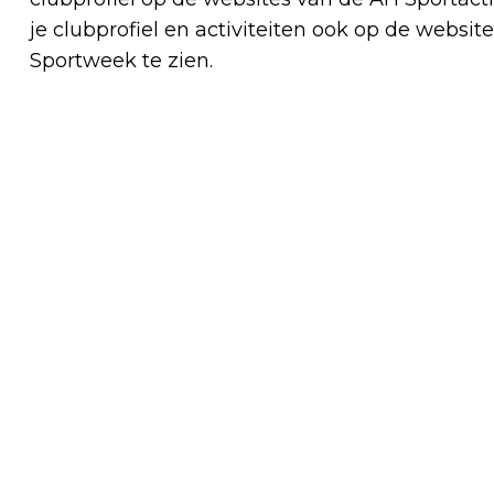
je clubprofiel en activiteiten ook op de websi
Sportweek te zien.
Vorig artikel
DEZE KERSVERSE ONDERNEMERS
BESTORMEN DE BERGSE
(RETAIL)MARKT