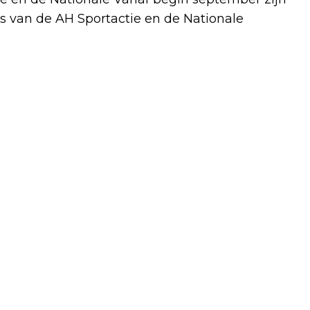
tes van de AH Sportactie en de Nationale
Volgend artikel
VESTINGWERK UIT 1700 OPGEGRAVEN