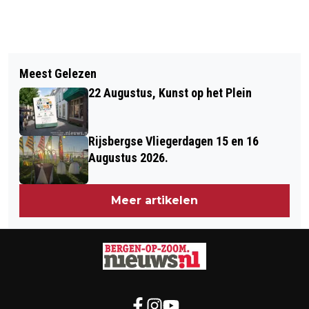
Vorig artikel
Volgend artikel
AAN DEZE 7 WEGEN GAAT DE
Meest Gelezen
BOUWKETEN AAN DE BURGEMEESTER
GEMEENTE 880.000 EURO
22 Augustus, Kunst op het Plein
BLOMLAAN GAAN IN VLAMMEN OP
SUBSIDIEGELD BESTEDEN
(VIDEO)
Rijsbergse Vliegerdagen 15 en 16
Augustus 2026.
Meer artikelen