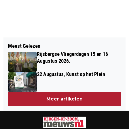
Vorig artikel
Volgend artikel
GROENE GOLF RANDWEG VOOR
Meest Gelezen
NIEUWE DIENSTREGELING VOOR
LANGERE TIJD UITGESCHAKELD
Rijsbergse Vliegerdagen 15 en 16
BRABANTS BUSVERVOER PER 9
Augustus 2026.
JANUARI
22 Augustus, Kunst op het Plein
Meer artikelen