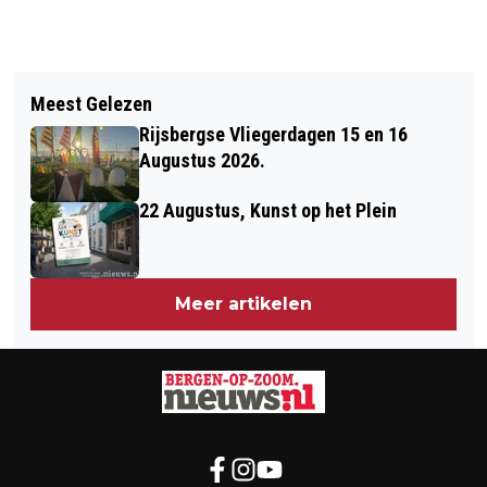
Vorig artikel
Volgend artikel
MAN AANGEHOUDEN OP VERDENKING
Meest Gelezen
BRAVIS PRESENTEERT JAARVERSLAG
VAN HELING AUTO
Rijsbergse Vliegerdagen 15 en 16
2021
Augustus 2026.
22 Augustus, Kunst op het Plein
Meer artikelen