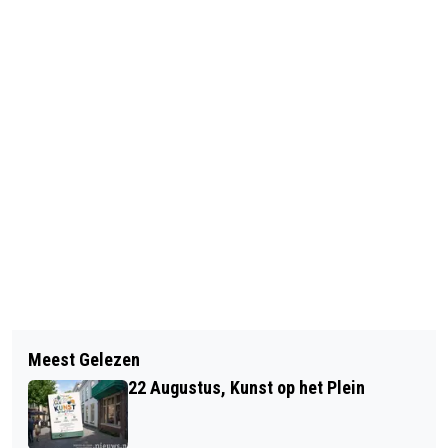
Vorig artikel
Volgend artikel
DIJKROCK IS TERUG
Meest Gelezen
SABIC VOLUNTEERS DAG: GOEDE
22 Augustus, Kunst op het Plein
DOELEN GEZOCHT