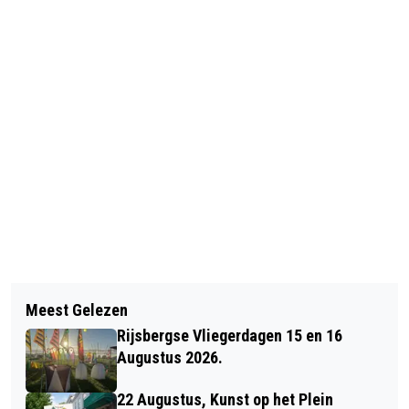
Vorig artikel
Volgend artikel
MAIKEL BOON UIT BERGEN OP ZOOM
Meest Gelezen
BENOOZ GOES CARNAVAL
OP PLAATS 2 VAN PVV-
Rijsbergse Vliegerdagen 15 en 16
KANDIDATENLIJST
Augustus 2026.
22 Augustus, Kunst op het Plein