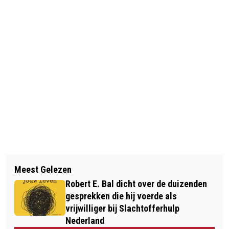
Vorig artikel
Volgend artikel
SCOOTERRIJDER MET DRUGS
Meest Gelezen
RELEASE NIEUWE SINGLE BENOOZ
AANGEHOUDEN
Robert E. Bal dicht over de duizenden
gesprekken die hij voerde als
vrijwilliger bij Slachtofferhulp
Nederland