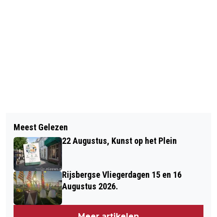
Vorig artikel
Volgend artikel
DRONKEN BERGENAAR (63)
Meest Gelezen
BRAVIS ZIEKENHUIS WINT NIAZ
GEARRESTEERD NA ONGEVAL
22 Augustus, Kunst op het Plein
JAARPRIJS MET ‘MEDGEZEL’
Rijsbergse Vliegerdagen 15 en 16
Augustus 2026.
Meer artikelen