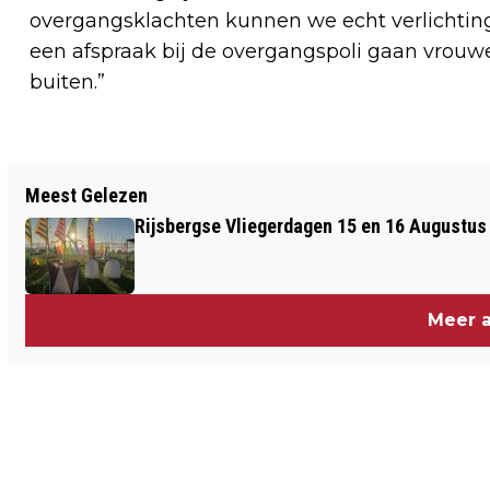
overgangsklachten kunnen we echt verlichting v
een afspraak bij de overgangspoli gaan vrouwe
buiten.”
Vorig artikel
Meest Gelezen
3 T/M 5 SEPTEMBER 2021:
Rijsbergse Vliegerdagen 15 en 16 Augustus
TOMATENFESTIVAL VAN ARBORETUM
KALMTHOUT
Meer a