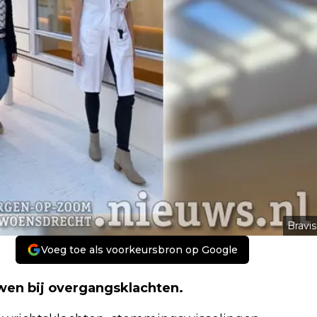
Bravis
Voeg toe als voorkeursbron op Google
wen bij overgangsklachten.