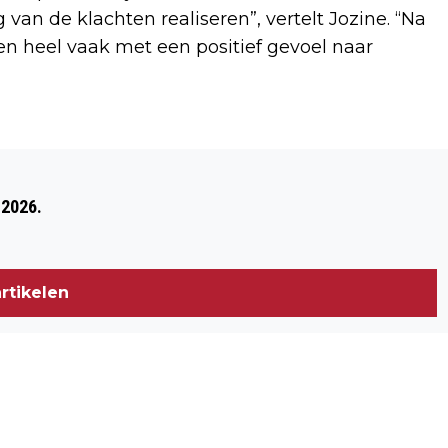
an de klachten realiseren”, vertelt Jozine. “Na
n heel vaak met een positief gevoel naar
Volgend artikel
MAN AANGEHOUDEN MET ZAKJES
 2026.
COCAÏNE
rtikelen