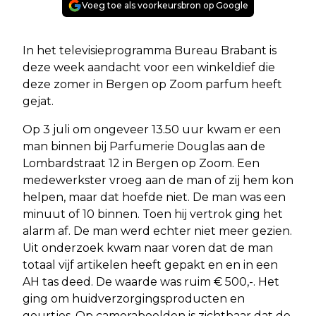
Voeg toe als voorkeursbron op Google
In het televisieprogramma Bureau Brabant is
deze week aandacht voor een winkeldief die
deze zomer in Bergen op Zoom parfum heeft
gejat.
Op 3 juli om ongeveer 13.50 uur kwam er een
man binnen bij Parfumerie Douglas aan de
Lombardstraat 12 in Bergen op Zoom. Een
medewerkster vroeg aan de man of zij hem kon
helpen, maar dat hoefde niet. De man was een
minuut of 10 binnen. Toen hij vertrok ging het
alarm af. De man werd echter niet meer gezien.
Uit onderzoek kwam naar voren dat de man
totaal vijf artikelen heeft gepakt en en in een
AH tas deed. De waarde was ruim € 500,-. Het
ging om huidverzorgingsproducten en
geurtjes. Op camerabeelden is zichtbaar dat de