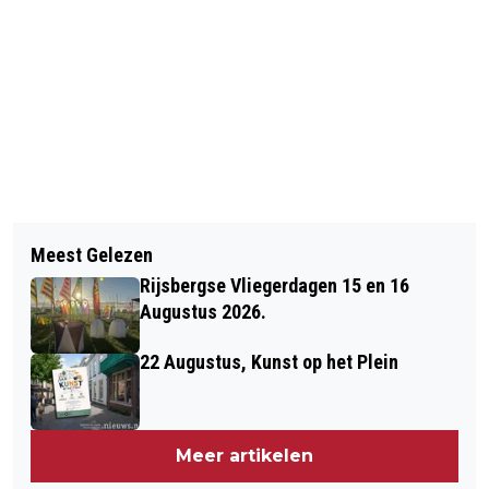
Vorig artikel
Volgend artikel
29 DECEMBER: KRUISTOCHT IN
Meest Gelezen
COLLECTIEVE ZORGVERZEKERING VIA
SPIJKERBROEK IN DE MAAGD BERGEN
Rijsbergse Vliegerdagen 15 en 16
DE GEMEENTE VOOR INWONERS MET
OP ZOOM
Augustus 2026.
EEN LAAG INKOMEN
22 Augustus, Kunst op het Plein
Meer artikelen