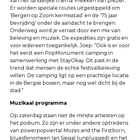
van het landelijke thema: Plekken van plezier.
Er worden speciale routes uitgestippeld om
‘Bergen op Zoom kermisstad’ en de ‘75 jaar
bevrijding’ onder de aandacht te brengen.
Onderweg word je verrast door een mix van
beleving en muziek. De expedities zijn gratis en
voor iedereen toegankelijk. Joep: “Ook is er voor
het eerst een PopMonument camping in
samenwerking met StayOkay. Dit past in de
trend dat mensen de echte festivalbeleving
willen. De camping ligt op een prachtige locatie
in de Bergse bossen, maar nog wel dicht bij de
stad.”
Muzikaal programma
Op zaterdag staan niet de minste artiesten op
het podium. Zo zijn er onder andere optredens
van powerpopviertal Mozes and the Firstborn,
bluesfenomeen Ian Siegal (unplugged) en het