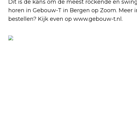
Dit is de kans om de meest rockende en swing
horen in Gebouw-T in Bergen op Zoom. Meer info
bestellen? Kijk even op www.gebouw-t.nl.
Vorig artikel
16 DECEMBER, KERSTCONCERT
FORTISSIMO EN MEA DULCEA