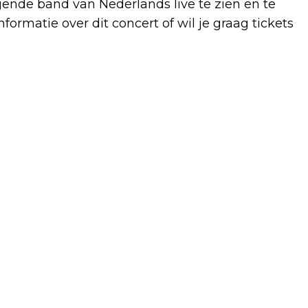
ende band van Nederlands live te zien en te
rmatie over dit concert of wil je graag tickets
Volgend artikel
BRABANDERS HEBBEN GOEDE KENNIS
OVER ANTIBIOTICARESISTENTIE