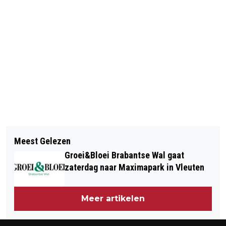
Vorig artikel
Volgend artikel
VERWARD PERSOON ZORGT VOOR
Meest Gelezen
KOM 5 NOVEMBER HELPEN IN HET
ONRUST HEININGENFLAT
Groei&Bloei Brabantse Wal gaat
MARKIEZAATSGEBIED OF OP
zaterdag naar Maximapark in Vleuten
LANDGOED DE VIJVERHOEVE
Meer artikelen