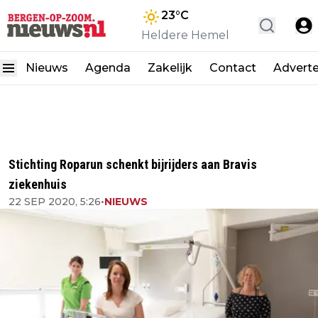
23
°C
Heldere Hemel
Nieuws
Agenda
Zakelijk
Contact
Advert
Stichting Roparun schenkt bijrijders aan Bravis
ziekenhuis
22 SEP 2020, 5:26
•
NIEUWS