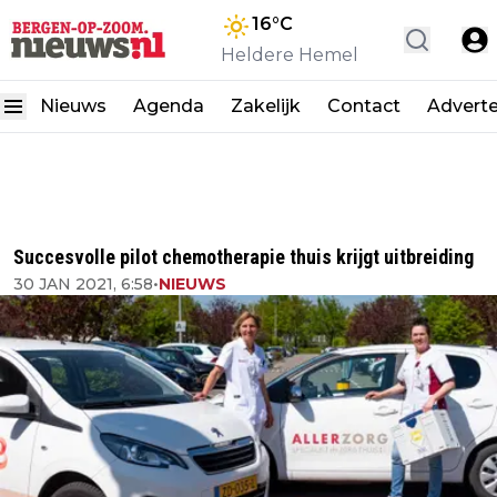
16
°C
Heldere Hemel
Nieuws
Agenda
Zakelijk
Contact
Advert
Succesvolle pilot chemotherapie thuis krijgt uitbreiding
30 JAN 2021, 6:58
•
NIEUWS